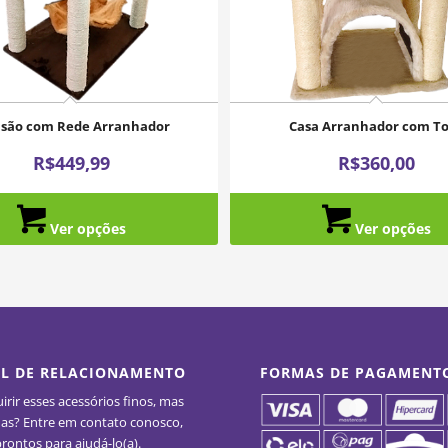
são com Rede Arranhador
Casa Arranhador com T
R$
449,99
R$
360,00
Ver opções
Ver opções
L DE RELACIONAMENTO
FORMAS DE PAGAMENT
rir esses acessórios finos, mas
as? Entre em contato conosco,
rontos para ajudá-lo(a).