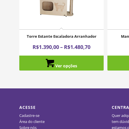
Torre Estante Escaladora Arranhador
Man
Price
R$
1.390,00
–
R$
1.480,70
range:
R$1.390,00
Ver opções
through
R$1.480,70
ACESSE
CENTRA
Cadastre-se
Quer adqui
Área do cliente
tem dúvid
Sobre nós
estamos p