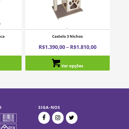
oca
Castelo 3 Nichos
Price
R$
1.390,00
–
R$
1.810,00
range:
R$1.390,00
Ver opções
through
R$1.810,00
O
SIGA-NOS