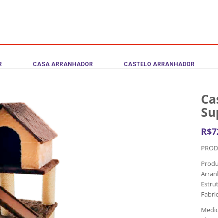
R
CASA ARRANHADOR
CASTELO ARRANHADOR
Ca
Su
R$
7
PROD
Produ
Arran
Estru
Fabri
Medid