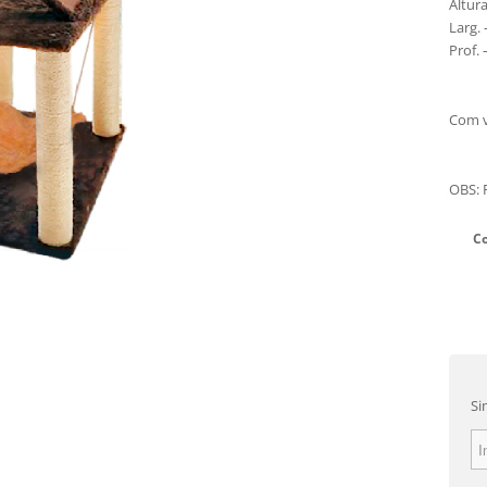
Altur
Larg.
Prof.
Com v
OBS: 
C
Si