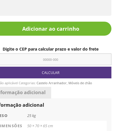
Adicionar ao carrinho
Digite o CEP para calcular prazo e valor do frete
ão aplicável
Categorias:
Castelo Arranhador
,
Móveis de chão
nformação adicional
formação adicional
ESO
25 kg
IMENSÕES
50 × 70 × 65 cm